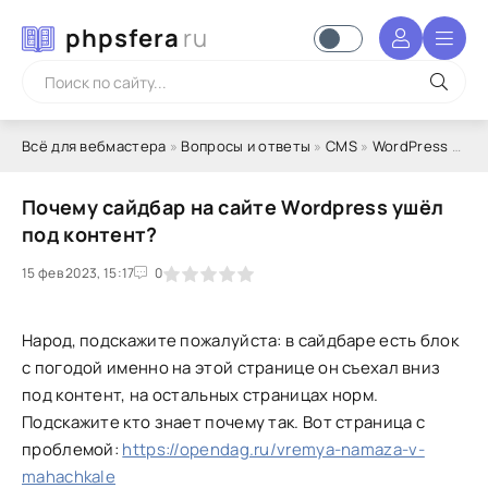
phpsfera
ru
Всё для вебмастера
»
Вопросы и ответы
»
CMS
»
WordPress
» Почему сайдбар на сайте Wordpress ушёл под контент?
Почему сайдбар на сайте Wordpress ушёл
под контент?
15 фев 2023, 15:17
1
2
3
4
5
0
Народ, подскажите пожалуйста: в сайдбаре есть блок
с погодой именно на этой странице он съехал вниз
под контент, на остальных страницах норм.
Подскажите кто знает почему так. Вот страница с
проблемой:
https://opendag.ru/vremya-namaza-v-
mahachkale