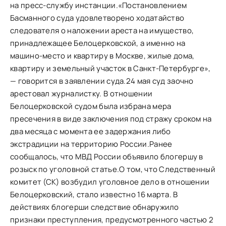
на пресс-службу инстанции.«Постановлением
Басманного суда удовлетворено ходатайство
следователя о наложении ареста на имущество,
принадлежащее Белоцерковской, а именно на
машино-место и квартиру в Москве, жилые дома,
квартиру и земельный участок в Санкт-Петербурге»,
— говорится в заявлении суда.24 мая суд заочно
арестовал журналистку. В отношении
Белоцерковской судом была избрана мера
пресечения в виде заключения под стражу сроком на
два месяца с момента ее задержания либо
экстрадиции на территорию России.Ранее
сообщалось, что МВД России объявило блогершу в
розыск по уголовной статье.О том, что Следственный
комитет (СК) возбудил уголовное дело в отношении
Белоцерковский, стало известно 16 марта. В
действиях блогерши следствие обнаружило
признаки преступления, предусмотренного частью 2