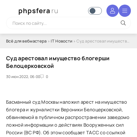
phpsfera
ru
Всё для вебмастера
»
IT Новости
» Суд арестовал имущество блогерши Белоцерковской
Суд арестовал имущество блогерши
Белоцерковской
30 июн 2022, 06:00
1
2
3
4
5
0
Басманный суд Москвы наложил арест на имущество
блогера и журналистки Вероники Белоцерковской,
обвиняемой в публичном распространении заведомо
ложной информации о действиях Вооруженных сил
России (ВС РФ). Об этом сообщает ТАСС со ссылкой